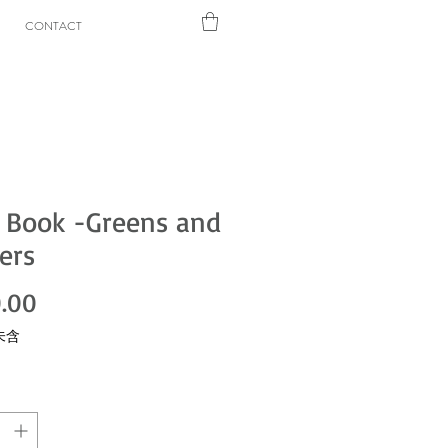
CONTACT
 Book -Greens and
ers
價格
.00
未含