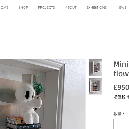
HOME
SHOP
PROJECTS
ABOUT
EXHIBITIONS
NEWS
Mini
flow
£950
增值税 
數量
*