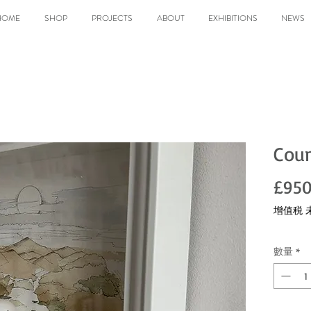
HOME
SHOP
PROJECTS
ABOUT
EXHIBITIONS
NEWS
Coun
£950
增值税 
數量
*