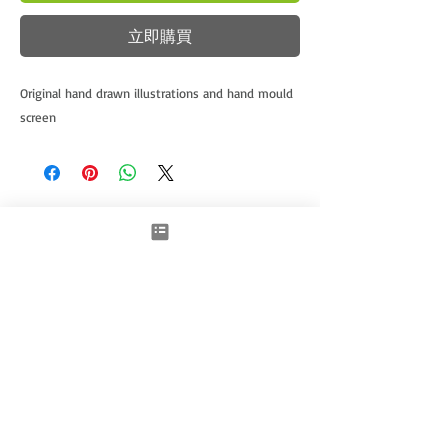
立即購買
Original hand drawn illustrations and hand mould
screen
相關產品
New